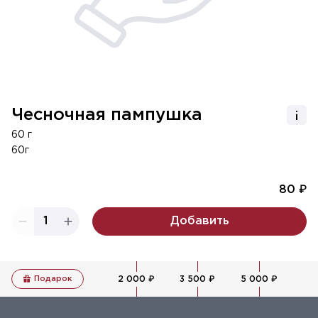
Чесночная пампушка
60 г
60г
80 ₽
1
Добавить
Подарок
2 000 ₽
3 500 ₽
5 000 ₽