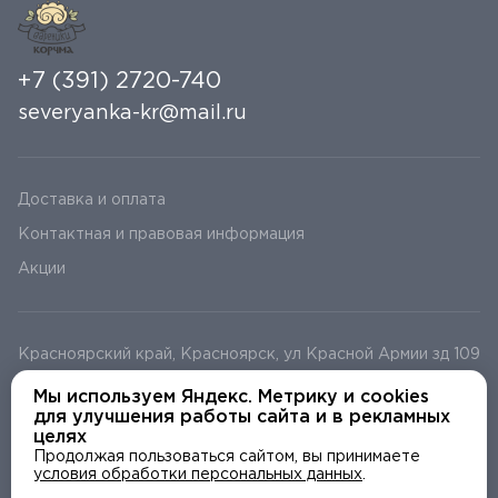
+7 (391) 2720-740
severyanka-kr@mail.ru
Доставка и оплата
Контактная и правовая информация
Акции
Красноярский край, Красноярск, ул Красной Армии зд 109
Красноярский край, Красноярск, Улица Сурикова, 12
Мы используем Яндекс. Метрику и cookies
Красноярский край, Красноярск, ул Весны д 1
для улучшения работы сайта и в рекламных
целях
Продолжая пользоваться сайтом, вы принимаете
условия обработки персональных данных
.