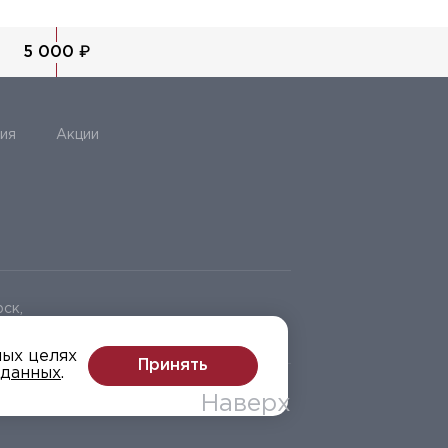
5 000 ₽
ия
Акции
ск,
ных целях
Принять
 данных
.
Наверх