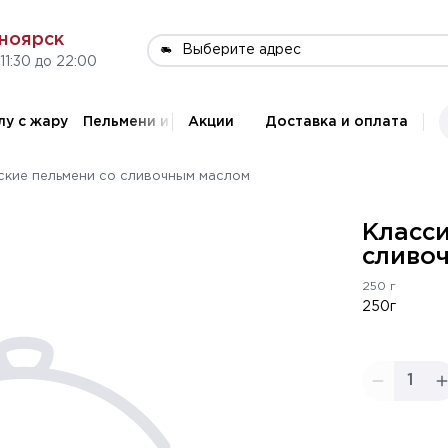
ноярск
Выберите адрес
11:30 до 22:00
лу с жару
Пельмени и вареники
Акции
Драники
Доставка и оплата
Горячие блюд
ские пельмени со сливочным маслом
Класси
сливо
250 г
250г
1