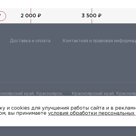
2 000 ₽
3 500 ₽
?
Доставка и оплата
Контактная и правовая информац
сноярский край, Красноярск,
Красноярский край, Краснояр
ца Сурикова, 12
ул Весны д 1
у и cookies для улучшения работы сайта и в реклам
ом, вы принимаете
условия обработки персональных