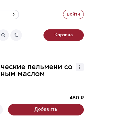
Войти
а
Супы
Салаты
Закуски
Корзина
Детское меню
Гарниры
Дес
ческие пельмени со
чным маслом
480 ₽
Добавить