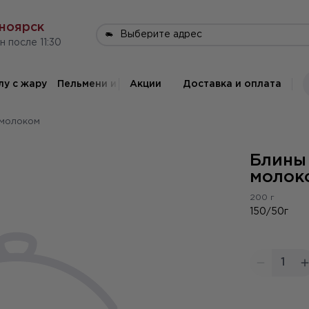
ноярск
Выберите адрес
н после 11:30
лу с жару
Пельмени и вареники
Акции
Драники
Доставка и оплата
Горячие блюд
 молоком
Блины
молок
200 г
150/50г
1