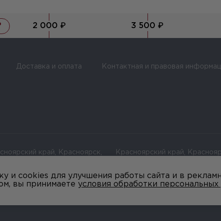
2 000 ₽
3 500 ₽
?
Доставка и оплата
Контактная и правовая информац
сноярский край, Красноярск,
Красноярский край, Краснояр
ца Сурикова, 12
ул Весны д 1
у и cookies для улучшения работы сайта и в реклам
ом, вы принимаете
условия обработки персональных