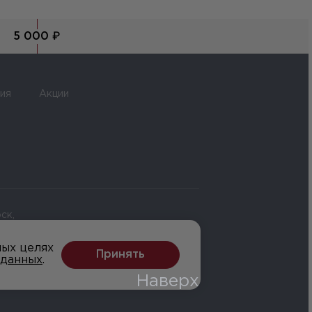
5 000 ₽
ия
Акции
ск,
ных целях
Принять
 данных
.
Наверх